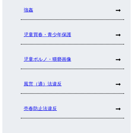
強姦
児童買春・青少年保護
児童ポルノ・猥褻画像
風営（適）法違反
売春防止法違反