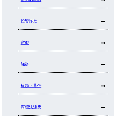
投資詐欺
窃盗
強盗
横領・背任
商標法違反