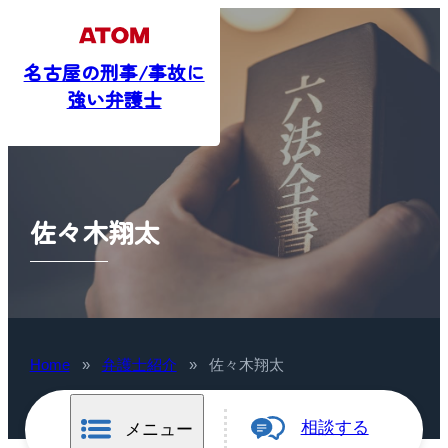
名古屋の刑事/事故に
強い弁護士
佐々木翔太
Home
»
弁護士紹介
»
佐々木翔太
相談する
メニュー