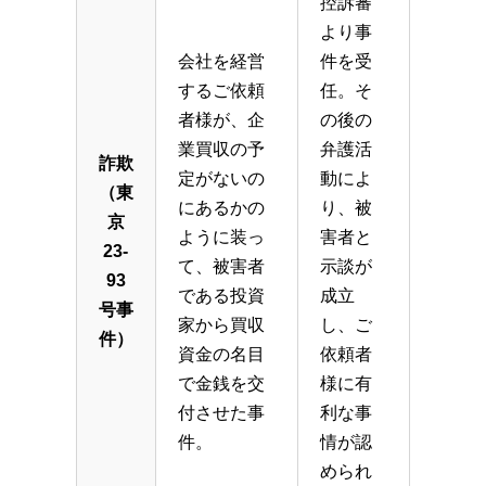
控訴審
より事
会社を経営
件を受
するご依頼
任。そ
者様が、企
の後の
業買収の予
弁護活
詐欺
定がないの
動によ
（東
にあるかの
り、被
京
ように装っ
害者と
23-
て、被害者
示談が
93
である投資
成立
号事
家から買収
し、ご
件）
資金の名目
依頼者
で金銭を交
様に有
付させた事
利な事
件。
情が認
められ