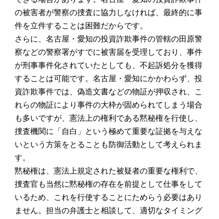
の被害者が警察の捜査に協力しなければ、最終的に事
件を立件することは困難だからです。
さらに、名古屋・愛知の投資詐欺事件の管轄の田原警
察などの警察署がすでに被害届を受理しており、事件
が刑事事件化されていたとしても、不起訴処分を獲得
することは可能です。名古屋・愛知にかかわらず、投
資詐欺事件では、偽造文書などの物証が押収され、こ
れらの物証により事件の大枠が固められてしまう場合
も多いですが、憲法上の権利である黙秘権を行使し、
捜査機関に「自白」という極めて重要な証拠を与えな
いという方策をとることも防御活動として考えられま
す。
黙秘権は、憲法上規定された被疑者の重要な権利で、
捜査官も当然に黙秘権の存在を前提として仕事をして
いるため、これを行使することにためらう必要はあり
ません。担当の弁護士と相談して、適切なタイミング