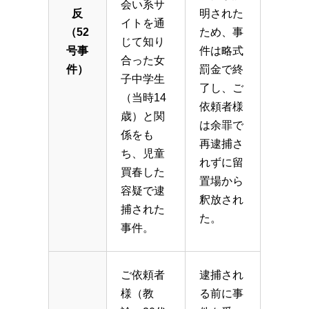
会い系サ
反
明された
イトを通
（52
ため、事
じて知り
号事
件は略式
合った女
件）
罰金で終
子中学生
了し、ご
（当時14
依頼者様
歳）と関
は余罪で
係をも
再逮捕さ
ち、児童
れずに留
買春した
置場から
容疑で逮
釈放され
捕された
た。
事件。
ご依頼者
逮捕され
様（教
る前に事