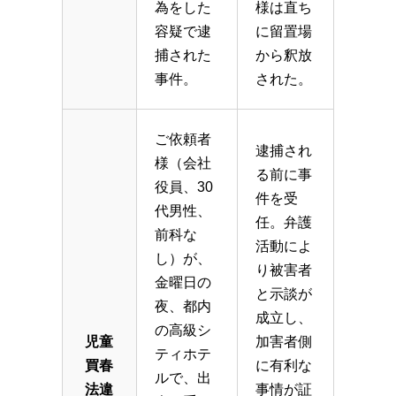
為をした
様は直ち
容疑で逮
に留置場
捕された
から釈放
事件。
された。
ご依頼者
逮捕され
様（会社
る前に事
役員、30
件を受
代男性、
任。弁護
前科な
活動によ
し）が、
り被害者
金曜日の
と示談が
夜、都内
成立し、
の高級シ
児童
加害者側
ティホテ
買春
に有利な
ルで、出
法違
事情が証