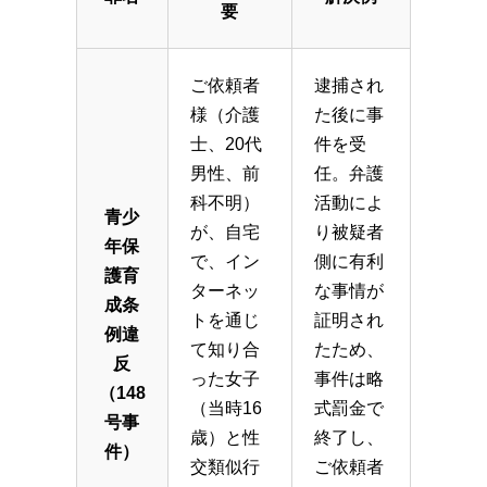
要
ご依頼者
逮捕され
様（介護
た後に事
士、20代
件を受
男性、前
任。弁護
科不明）
活動によ
青少
が、自宅
り被疑者
年保
で、イン
側に有利
護育
ターネッ
な事情が
成条
トを通じ
証明され
例違
て知り合
たため、
反
った女子
事件は略
（148
（当時16
式罰金で
号事
歳）と性
終了し、
件）
交類似行
ご依頼者