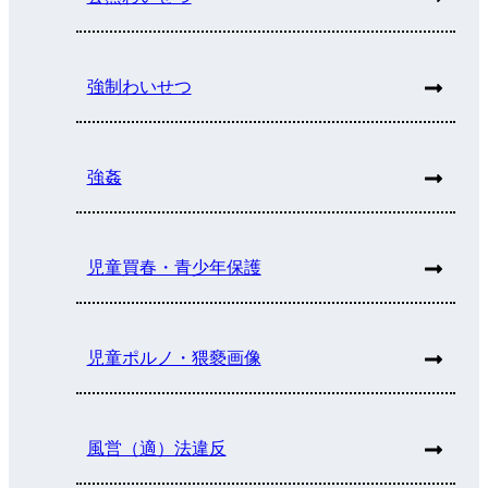
強制わいせつ
強姦
児童買春・青少年保護
児童ポルノ・猥褻画像
風営（適）法違反