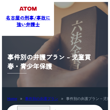
名古屋の刑事/事故に
強い弁護士
事件別の弁護プラン – 児童買
春・青少年保護
Home
»
事件別の弁護プラン
»
事件別の弁護プラン – 児