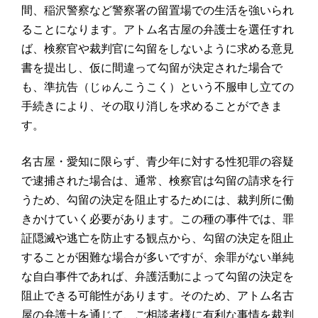
間、稲沢警察など警察署の留置場での生活を強いられ
ることになります。アトム名古屋の弁護士を選任すれ
ば、検察官や裁判官に勾留をしないように求める意見
書を提出し、仮に間違って勾留が決定された場合で
も、準抗告（じゅんこうこく）という不服申し立ての
手続きにより、その取り消しを求めることができま
す。
名古屋・愛知に限らず、青少年に対する性犯罪の容疑
で逮捕された場合は、通常、検察官は勾留の請求を行
うため、勾留の決定を阻止するためには、裁判所に働
きかけていく必要があります。この種の事件では、罪
証隠滅や逃亡を防止する観点から、勾留の決定を阻止
することが困難な場合が多いですが、余罪がない単純
な自白事件であれば、弁護活動によって勾留の決定を
阻止できる可能性があります。そのため、アトム名古
屋の弁護士を通じて、ご相談者様に有利な事情を裁判