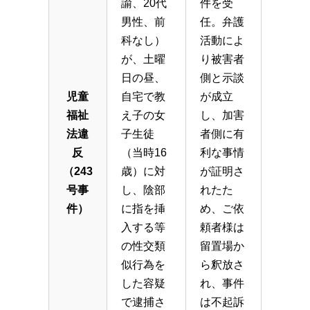
諭、20代
件を受
男性、前
任。弁護
科なし）
活動によ
が、土曜
り被害者
日の昼、
側と示談
児童
自宅で教
が成立
福祉
え子の女
し、加害
法違
子生徒
者側に有
反
（当時16
利な事情
（243
歳）に対
が証明さ
号事
し、陰部
れたた
件）
に指を挿
め、ご依
入する等
頼者様は
の性交類
留置場か
似行為を
ら釈放さ
した容疑
れ、事件
で逮捕さ
は不起訴