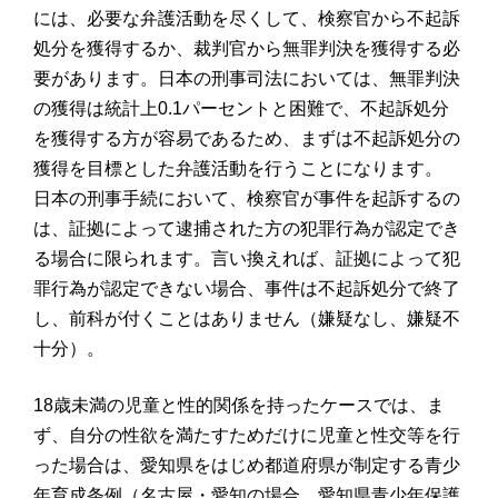
には、必要な弁護活動を尽くして、検察官から不起訴
処分を獲得するか、裁判官から無罪判決を獲得する必
要があります。日本の刑事司法においては、無罪判決
の獲得は統計上0.1パーセントと困難で、不起訴処分
を獲得する方が容易であるため、まずは不起訴処分の
獲得を目標とした弁護活動を行うことになります。
日本の刑事手続において、検察官が事件を起訴するの
は、証拠によって逮捕された方の犯罪行為が認定でき
る場合に限られます。言い換えれば、証拠によって犯
罪行為が認定できない場合、事件は不起訴処分で終了
し、前科が付くことはありません（嫌疑なし、嫌疑不
十分）。
18歳未満の児童と性的関係を持ったケースでは、ま
ず、自分の性欲を満たすためだけに児童と性交等を行
った場合は、愛知県をはじめ都道府県が制定する青少
年育成条例（名古屋・愛知の場合、愛知県青少年保護