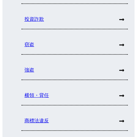
投資詐欺
窃盗
強盗
横領・背任
商標法違反