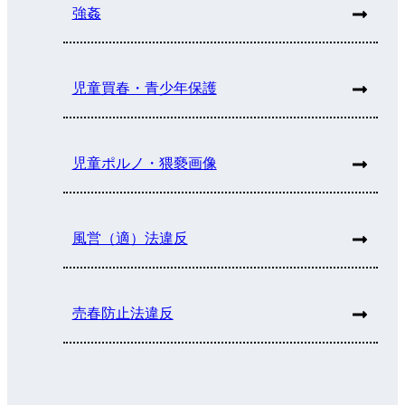
強姦
児童買春・青少年保護
児童ポルノ・猥褻画像
風営（適）法違反
売春防止法違反