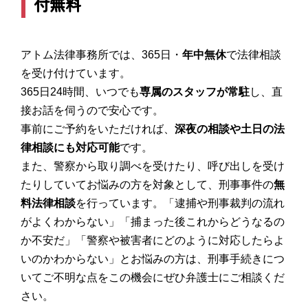
付無料
アトム法律事務所では、365日・
年中無休
で法律相談
を受け付けています。
365日24時間、いつでも
専属のスタッフが常駐
し、直
接お話を伺うので安心です。
事前にご予約をいただければ、
深夜の相談や土日の法
律相談にも対応可能
です。
また、警察から取り調べを受けたり、呼び出しを受け
たりしていてお悩みの方を対象として、刑事事件の
無
料法律相談
を行っています。「逮捕や刑事裁判の流れ
がよくわからない」「捕まった後これからどうなるの
か不安だ」「警察や被害者にどのように対応したらよ
いのかわからない」とお悩みの方は、刑事手続きにつ
いてご不明な点をこの機会にぜひ弁護士にご相談くだ
さい。