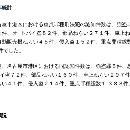
罪統計
古屋市港区における重点罪種刑法犯の認知件数は、強盗
２件、オ−トバイ盗８２件、部品ねらい２７１件、車上
自動販売機ねらい４５件、侵入盗１５２件、重点罪種総数
件でした。
度、名古屋市港区における同認知件数は、強盗罪５件、
バイ盗７２件、部品ねらい１６０件、車上ねらい２９７
らい４１件、侵入盗２１４件、重点罪種総数１,３８３件
解説