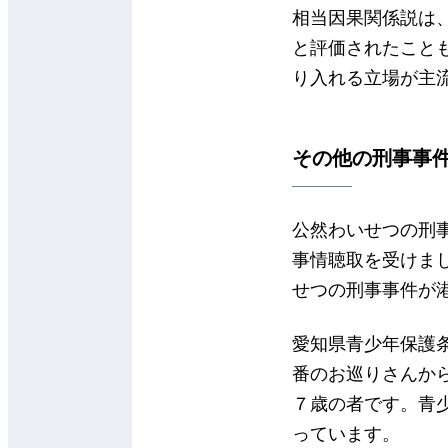
相当因果関係説は
と評価されたこと
り入れる立場が主
その他の刑事事
公然わいせつの刑
事情聴取を受けま
せつの刑事事件が
愛知県青少年保護
番のお巡りさんか
７歳の者です。青
っています。