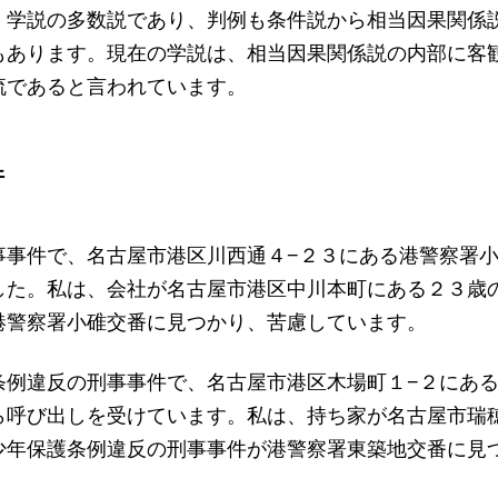
、学説の多数説であり、判例も条件説から相当因果関係
もあります。現在の学説は、相当因果関係説の内部に客
流であると言われています。
件
事事件で、名古屋市港区川西通４−２３にある港警察署
した。私は、会社が名古屋市港区中川本町にある２３歳
港警察署小碓交番に見つかり、苦慮しています。
条例違反の刑事事件で、名古屋市港区木場町１−２にあ
ら呼び出しを受けています。私は、持ち家が名古屋市瑞
少年保護条例違反の刑事事件が港警察署東築地交番に見