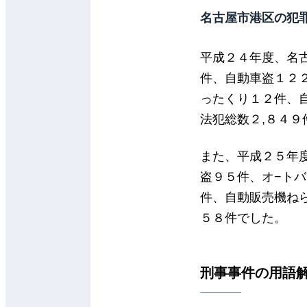
名古屋市港区の犯
平成２４年度、名
件、自動車盗１２
ったくり１２件、
法犯総数２,８４９
また、平成２５年
盗９５件、オ−ト
件、自動販売機ね
５８件でした。
刑事事件の用語