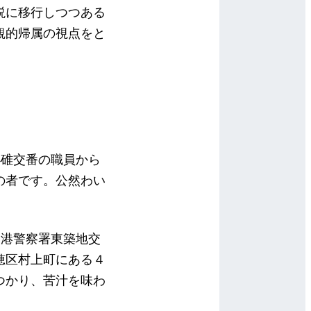
説に移行しつつある
観的帰属の視点をと
小碓交番の職員から
の者です。公然わい
る港警察署東築地交
穂区村上町にある４
つかり、苦汁を味わ