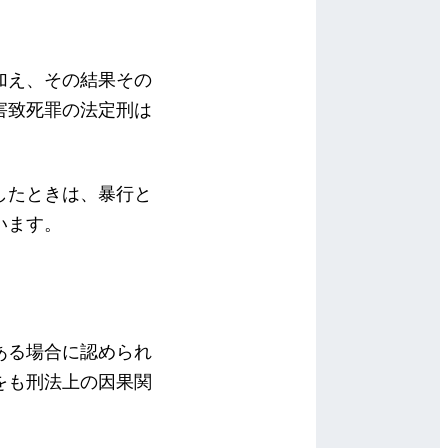
加え、その結果その
害致死罪の法定刑は
したときは、暴行と
います。
ある場合に認められ
をも刑法上の因果関