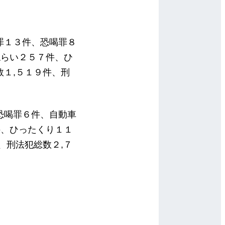
罪１３件、恐喝罪８
ねらい２５７件、ひ
１,５１９件、刑
恐喝罪６件、自動車
件、ひったくり１１
、刑法犯総数２,７