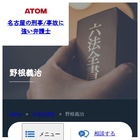
名古屋の刑事/事故に
強い弁護士
野根義治
Home
»
弁護士紹介
»
野根義治
相談する
メニュー