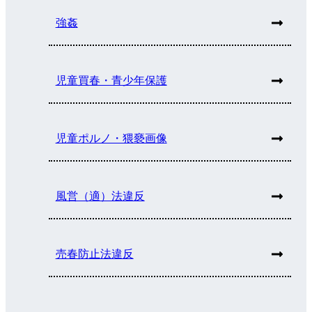
強姦
児童買春・青少年保護
児童ポルノ・猥褻画像
風営（適）法違反
売春防止法違反