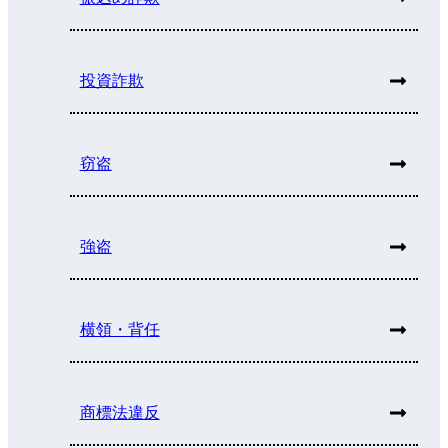
投資詐欺
窃盗
強盗
横領・背任
商標法違反